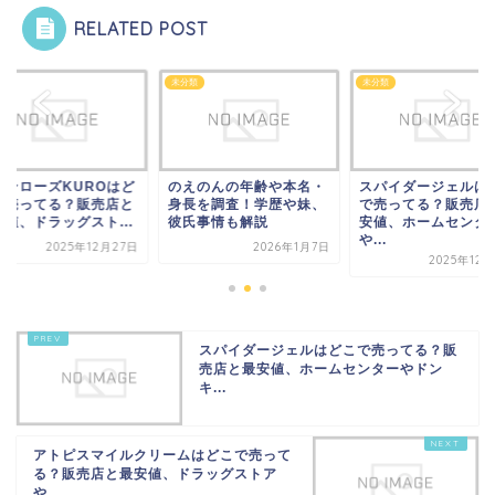
RELATED POST
類
未分類
未分類
ランローズKUROはど
のえのんの年齢や本名・
スパイダージェルは
で売ってる？販売店と
身長を調査！学歴や妹、
で売ってる？販売店
安値、ドラッグスト...
彼氏事情も解説
安値、ホームセンタ
や...
2025年12月27日
2026年1月7日
2025年12
スパイダージェルはどこで売ってる？販
売店と最安値、ホームセンターやドン
キ...
アトピスマイルクリームはどこで売って
る？販売店と最安値、ドラッグストア
や...